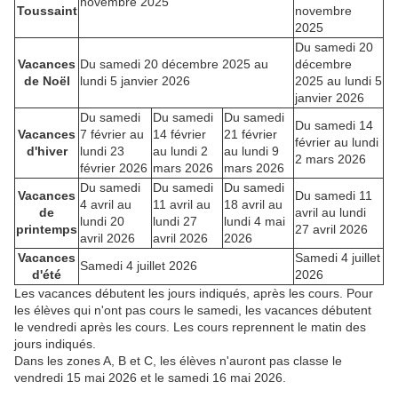
novembre 2025
Toussaint
novembre
2025
Du samedi 20
Vacances
Du samedi 20 décembre 2025 au
décembre
de Noël
lundi 5 janvier 2026
2025 au lundi 5
janvier 2026
Du samedi
Du samedi
Du samedi
Du samedi 14
Vacances
7 février au
14 février
21 février
février au lundi
d'hiver
lundi 23
au lundi 2
au lundi 9
2 mars 2026
février 2026
mars 2026
mars 2026
Du samedi
Du samedi
Du samedi
Vacances
Du samedi 11
4 avril au
11 avril au
18 avril au
de
avril au lundi
lundi 20
lundi 27
lundi 4 mai
printemps
27 avril 2026
avril 2026
avril 2026
2026
Vacances
Samedi 4 juillet
Samedi 4 juillet 2026
d'été
2026
Les vacances débutent les jours indiqués, après les cours. Pour
les élèves qui n'ont pas cours le samedi, les vacances débutent
le vendredi après les cours. Les cours reprennent le matin des
jours indiqués.
Dans les zones A, B et C, les élèves n'auront pas classe le
vendredi 15 mai 2026 et le samedi 16 mai 2026.