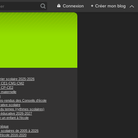
Connexion
+
Créer mon blog
rier scolaire 2025-2026
e CE1-CM1-CM2
e CP-CE2
 maternelle
e
s-rendus des Conseils d'école
ative scolaire
 du temps (rythmes scolaires)
 éducative 2026-2027
e un enfant à l'école
hèque
 scolaires de 2005 à 2026
 d'école 2016-2020