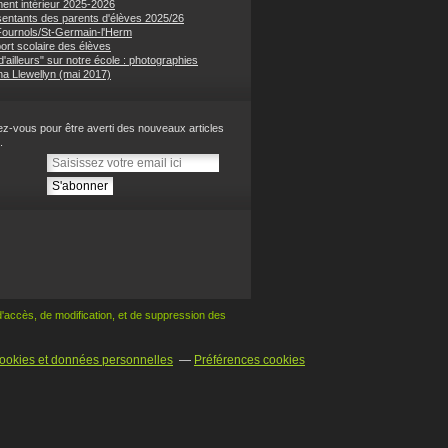
ent intérieur 2025-2026
entants des parents d'élèves 2025/26
 Fournols/St-Germain-l'Herm
ort scolaire des élèves
'ailleurs" sur notre école : photographies
na Llewellyn (mai 2017)
z-vous pour être averti des nouveaux articles
.
 d'accès, de modification,
et de suppression des
ookies et données personnelles
Préférences cookies