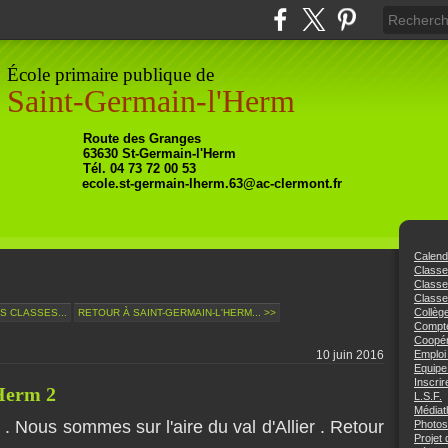
École primaire publique de
Saint-Germain-l'Herm
Ro
ute
des Granges
63630
St-Germain-l'Herm
Tél. 04 73 72 00 53
ecole.st-germain-lherm.63@ac-clermont.fr
Calend
Class
Class
Classe
Collèg
ES CLASSES...
RETOUR À SAINT-GERMAIN-L'HERM... >>
Compte
Coopér
10 juin 2016
Emploi
Equipe
Inscrir
Herm 2
L.S.F.
Médiat
 . Nous sommes sur l'aire du val d'Allier . Retour
Photos
Projet