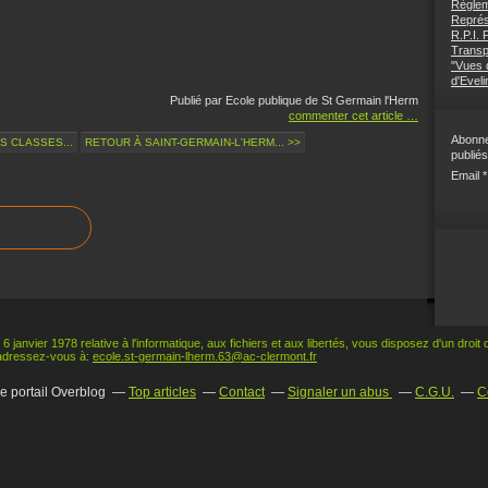
Règlem
Représ
R.P.I.
Transp
"Vues d
d'Eveli
Publié par Ecole publique de St Germain l'Herm
commenter cet article
…
Abonne
ES CLASSES...
RETOUR À SAINT-GERMAIN-L'HERM... >>
publiés
Email
 6 janvier 1978 relative à l'informatique, aux fichiers et aux libertés, vous disposez d'un droit
adressez-vous à:
ecole.st-germain-lherm.63@ac-clermont.fr
le portail Overblog
Top articles
Contact
Signaler un abus
C.G.U.
C