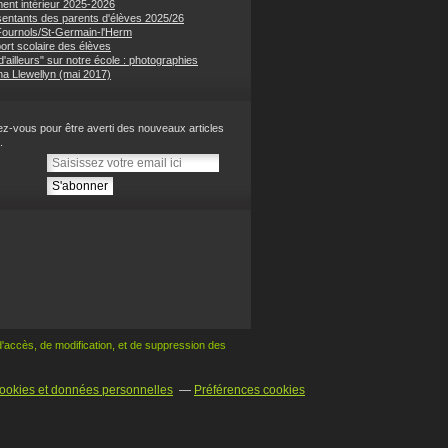
ent intérieur 2025-2026
entants des parents d'élèves 2025/26
 Fournols/St-Germain-l'Herm
ort scolaire des élèves
'ailleurs" sur notre école : photographies
na Llewellyn (mai 2017)
z-vous pour être averti des nouveaux articles
.
 d'accès, de modification,
et de suppression des
ookies et données personnelles
Préférences cookies