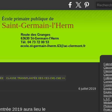
École primaire publique de
Saint-Germain-l'Herm
Ro
ute
des Granges
63630
St-Germain-l'Herm
Tél. 04 73 72 00 53
ecole.st-germain-lherm.63@ac-clermont.fr
Calend
Class
Class
Classe
Collèg
RÉE
CLASSE TRANSPLANTÉE DES CE2-CM1-CM2 >>
Compte
Coopér
6 juillet 2019
Emploi
Equipe
Inscrir
L.S.F.
Médiat
Photos
entrée 2019 aura lieu le
Projet