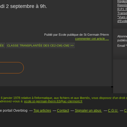
Règlem
ndi 2 septembre à 9h.
Représ
R.P.I.
Transp
"Vues d
d'Eveli
Publié par Ecole publique de St Germain l'Herm
Abonne
commenter cet article
…
publiés
RÉE
CLASSE TRANSPLANTÉE DES CE2-CM1-CM2 >>
Email
 6 janvier 1978 relative à l'informatique, aux fichiers et aux libertés, vous disposez d'un droit
adressez-vous à:
ecole.st-germain-lherm.63@ac-clermont.fr
le portail Overblog
Top articles
Contact
Signaler un abus
C.G.U.
C