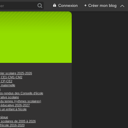
Connexion
+
Créer mon blog
rier scolaire 2025-2026
e CE1-CM1-CM2
e CP-CE2
 maternelle
e
s-rendus des Conseils d'école
ative scolaire
 du temps (rythmes scolaires)
 éducative 2026-2027
e un enfant à l'école
hèque
 scolaires de 2005 à 2026
 d'école 2016-2020