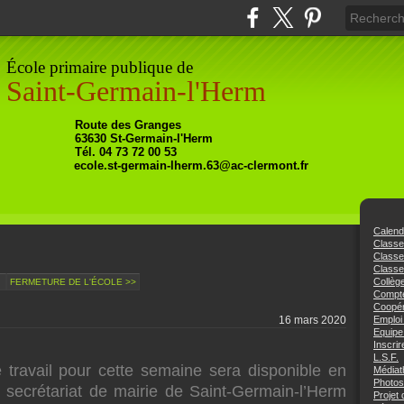
École primaire publique de
Saint-Germain-l'Herm
Ro
ute
des Granges
63630
St-Germain-l'Herm
Tél. 04 73 72 00 53
ecole.st-germain-lherm.63@ac-clermont.fr
Calend
Class
Class
Classe
Collèg
<
FERMETURE DE L'ÉCOLE >>
Compte
Coopér
16 mars 2020
Emploi
Equipe
Inscrir
L.S.F.
travail pour cette semaine sera disponible en
Médiat
Photos
e secrétariat de mairie de Saint-Germain-l’Herm
Projet