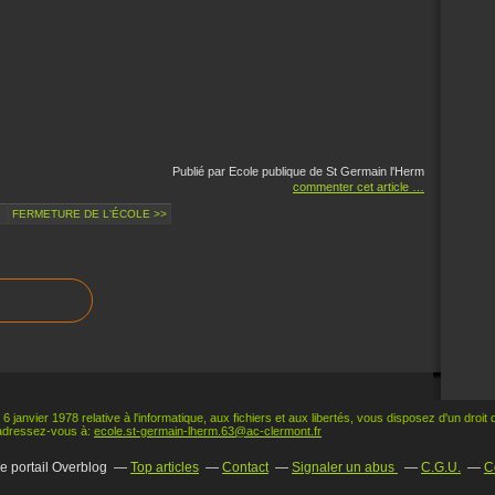
Publié par Ecole publique de St Germain l'Herm
commenter cet article
…
<
FERMETURE DE L'ÉCOLE >>
 6 janvier 1978 relative à l'informatique, aux fichiers et aux libertés, vous disposez d'un droit
adressez-vous à:
ecole.st-germain-lherm.63@ac-clermont.fr
le portail Overblog
Top articles
Contact
Signaler un abus
C.G.U.
C