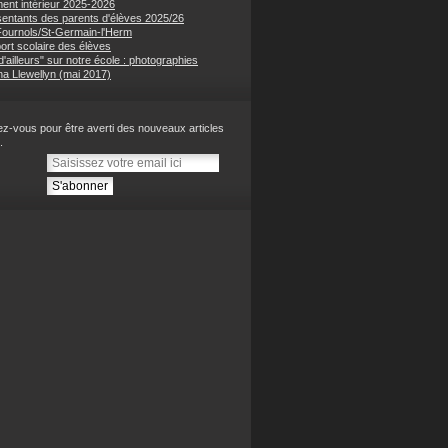
ent intérieur 2025-2026
entants des parents d'élèves 2025/26
 Fournols/St-Germain-l'Herm
ort scolaire des élèves
'ailleurs" sur notre école : photographies
na Llewellyn (mai 2017)
z-vous pour être averti des nouveaux articles
.