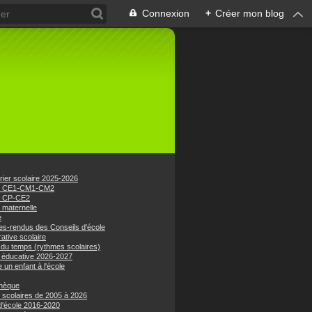
Connexion
+
Créer mon blog
rier scolaire 2025-2026
e CE1-CM1-CM2
e CP-CE2
 maternelle
e
s-rendus des Conseils d'école
ative scolaire
 du temps (rythmes scolaires)
 éducative 2026-2027
e un enfant à l'école
hèque
 scolaires de 2005 à 2026
 d'école 2016-2020