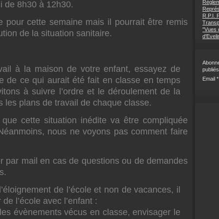
Règlem
di de 8h30 à 12h30.
Représ
R.P.I.
 pour cette semaine mais il pourrait être remis
Transp
"Vues d
tion de la situation sanitaire.
d'Eveli
Abonne
ravail à la maison de votre enfant, essayez de
publiés
e de ce qui aurait été fait en classe en temps
Email
itons à suivre l’ordre et le déroulement de la
 les plans de travail de chaque classe.
ue cette situation inédite va être compliquée
. Néanmoins, nous ne voyons pas comment faire
er par mail en cas de questions ou de demandes
s.
’éloignement de l’école et non de vacances, il
 de l’école avec l’enfant :
, les évènements vécus en classe, envisager le