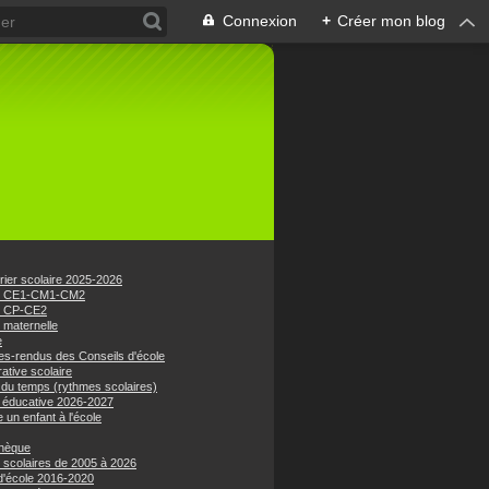
Connexion
+
Créer mon blog
rier scolaire 2025-2026
e CE1-CM1-CM2
e CP-CE2
 maternelle
e
s-rendus des Conseils d'école
ative scolaire
 du temps (rythmes scolaires)
 éducative 2026-2027
e un enfant à l'école
hèque
 scolaires de 2005 à 2026
 d'école 2016-2020