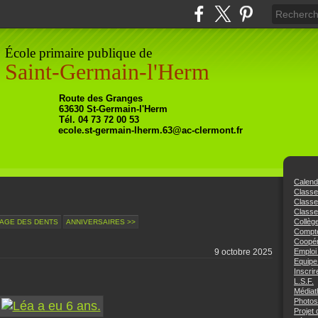
École primaire publique de
Saint-Germain-l'Herm
Ro
ute
des Granges
63630
St-Germain-l'Herm
Tél. 04 73 72 00 53
ecole.st-germain-lherm.63@ac-clermont.fr
Calend
Class
Class
Classe
Collèg
AGE DES DENTS
ANNIVERSAIRES >>
Compte
Coopér
9 octobre 2025
Emploi
Equipe
Inscrir
L.S.F.
Médiat
Photos
Projet