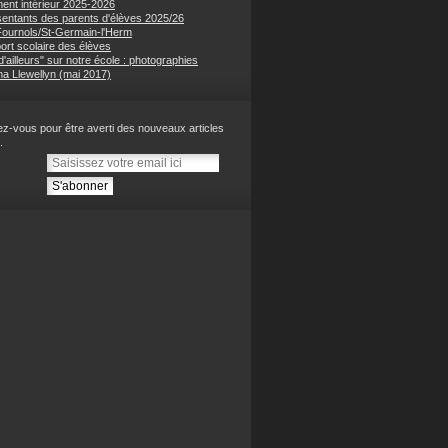
ent intérieur 2025-2026
entants des parents d'élèves 2025/26
 Fournols/St-Germain-l'Herm
ort scolaire des élèves
'ailleurs" sur notre école : photographies
na Llewellyn (mai 2017)
z-vous pour être averti des nouveaux articles
.