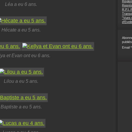
Règlem
Léa a eu 6 ans.
Représ
R.P.I.
Transp
"Vues d
d'Eveli
Hécate a eu 5 ans.
Abonne
publiés
Email
lya et Evan ont eu 6 ans.
Lilou a eu 5 ans.
Baptiste a eu 5 ans.