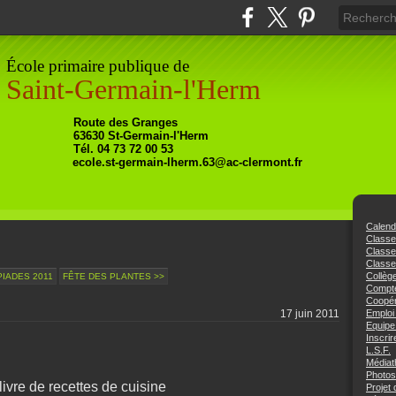
École primaire publique de
Saint-Germain-l'Herm
Ro
ute
des Granges
63630
St-Germain-l'Herm
Tél. 04 73 72 00 53
ecole.st-germain-lherm.63@ac-clermont.fr
Calend
Class
Class
Classe
Collèg
PIADES 2011
FÊTE DES PLANTES >>
Compte
Coopér
17 juin 2011
Emploi
Equipe
Inscrir
L.S.F.
Médiat
Photos
livre de recettes de cuisine
Projet