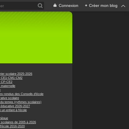
Connexion
+
Créer mon blog
rier scolaire 2025-2026
e CE1-CM1-CM2
e CP-CE2
 maternelle
e
s-rendus des Conseils d'école
ative scolaire
 du temps (rythmes scolaires)
 éducative 2026-2027
e un enfant à l'école
hèque
 scolaires de 2005 à 2026
 d'école 2016-2020