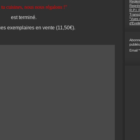
Règlem
Représ
, tu cuisines, nous nous régalons !"
R.P.I.
Transp
est terminé.
"Vues d
d'Eveli
ques exemplaires en vente (11,50€).
Abonne
publiés
Email