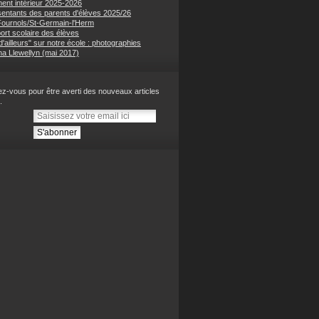
ent intérieur 2025-2026
entants des parents d'élèves 2025/26
 Fournols/St-Germain-l'Herm
ort scolaire des élèves
'ailleurs" sur notre école : photographies
na Llewellyn (mai 2017)
z-vous pour être averti des nouveaux articles
.