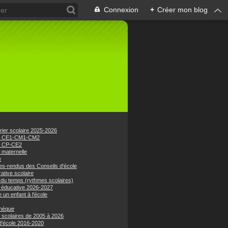
Connexion
+
Créer mon blog
rier scolaire 2025-2026
e CE1-CM1-CM2
e CP-CE2
 maternelle
e
s-rendus des Conseils d'école
ative scolaire
 du temps (rythmes scolaires)
 éducative 2026-2027
e un enfant à l'école
hèque
 scolaires de 2005 à 2026
 d'école 2016-2020