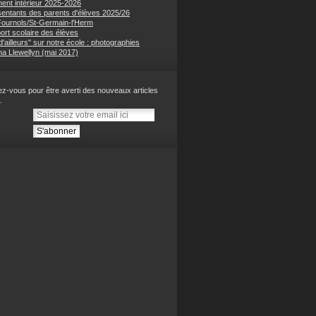
ent intérieur 2025-2026
entants des parents d'élèves 2025/26
 Fournols/St-Germain-l'Herm
ort scolaire des élèves
'ailleurs" sur notre école : photographies
na Llewellyn (mai 2017)
z-vous pour être averti des nouveaux articles
.