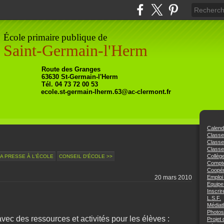
École primaire publique de
Saint-Germain-l'Herm
Ro
ute
des Granges
63630
St-Germain-l'Herm
Tél. 04 73 72 00 53
ecole.st-germain-lherm.63@ac-clermont.fr
Calend
Class
Class
Classe
Collèg
LA PRESSE À L'ÉCOLE
CONSEIL D'ÉCOLE >>
Compte
Coopér
20 mars 2010
Emploi
Equipe
Inscrir
L.S.F.
Médiat
Photos
avec des ressources et activités pour les élèves :
Projet