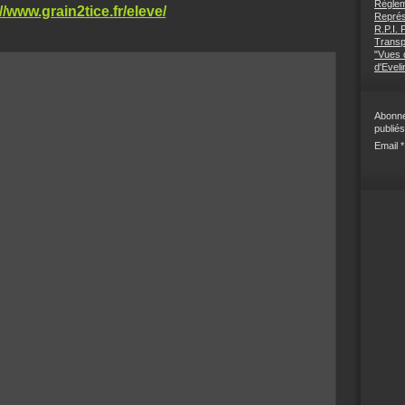
Règlem
//www.grain2tice.fr/eleve/
Représ
R.P.I.
Transp
"Vues d
d'Eveli
Abonne
publiés
Email