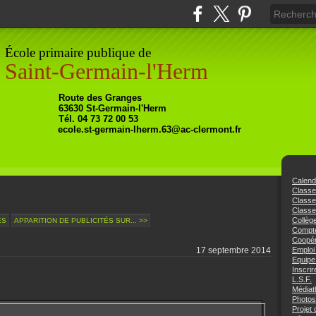
École primaire publique de
Saint-Germain-l'Herm
Ro
ute
des Granges
63630
St-Germain-l'Herm
Tél. 04 73 72 00 53
ecole.st-germain-lherm.63@ac-clermont.fr
Calend
Class
Class
Classe
Collèg
ÉS
APPARITION DE PUBLICITÉS SUR... >>
Compte
Coopér
17 septembre 2014
Emploi
Equipe
Inscrir
L.S.F.
Médiat
Photos
Projet