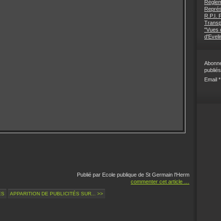
Règlem
Représ
R.P.I.
Transp
"Vues d
d'Eveli
Abonne
publiés
Email
Publié par Ecole publique de St Germain l'Herm
commenter cet article
…
ÉS
APPARITION DE PUBLICITÉS SUR... >>