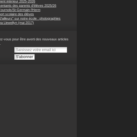
ent intérieur 2025-2026
entants des parents d'élèves 2025/26
 Fournols/St-Germain-l'Herm
ort scolaire des élèves
'ailleurs" sur notre école : photographies
na Llewellyn (mai 2017)
z-vous pour être averti des nouveaux articles
.