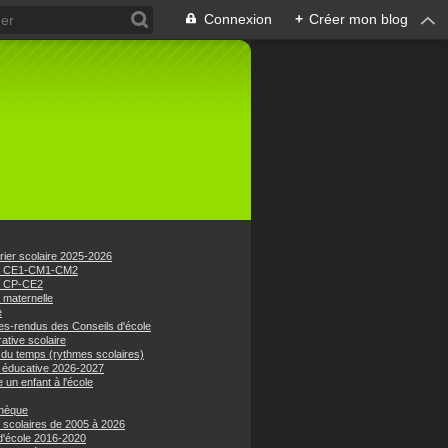
Connexion
+
Créer mon blog
rier scolaire 2025-2026
e CE1-CM1-CM2
e CP-CE2
 maternelle
e
s-rendus des Conseils d'école
ative scolaire
 du temps (rythmes scolaires)
 éducative 2026-2027
e un enfant à l'école
hèque
 scolaires de 2005 à 2026
 d'école 2016-2020