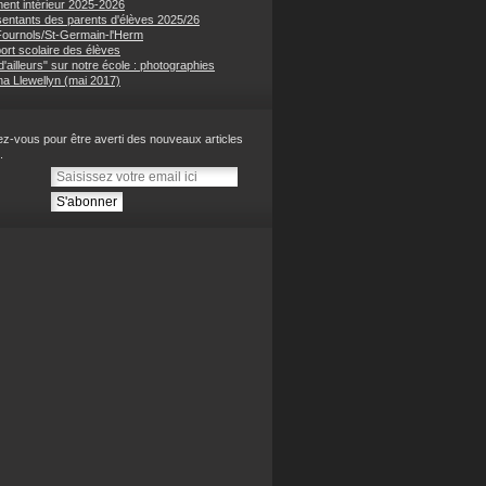
ent intérieur 2025-2026
entants des parents d'élèves 2025/26
 Fournols/St-Germain-l'Herm
ort scolaire des élèves
'ailleurs" sur notre école : photographies
na Llewellyn (mai 2017)
z-vous pour être averti des nouveaux articles
.