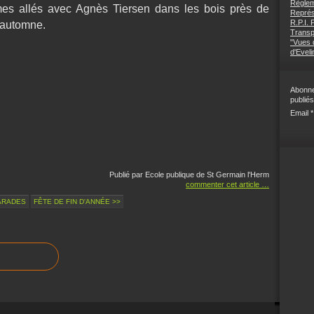
Règlem
es allés avec Agnès Tiersen dans les bois près de
Représ
R.P.I.
n automne.
Transp
"Vues d
d'Eveli
Abonne
publiés
Email
Publié par Ecole publique de St Germain l'Herm
commenter cet article
…
ARADES
FÊTE DE FIN D'ANNÉE >>