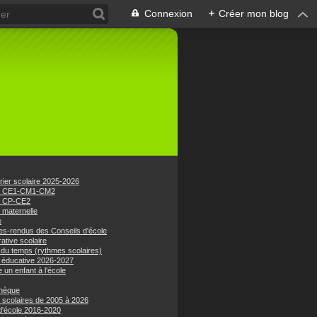
Connexion
+
Créer mon blog
rier scolaire 2025-2026
e CE1-CM1-CM2
e CP-CE2
 maternelle
e
s-rendus des Conseils d'école
ative scolaire
 du temps (rythmes scolaires)
 éducative 2026-2027
e un enfant à l'école
hèque
 scolaires de 2005 à 2026
 d'école 2016-2020