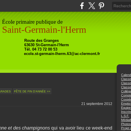
École primaire publique de
Saint-Germain-l'Herm
Ro
ute
des Granges
63630
St-Germain-l'Herm
Tél. 04 73 72 00 53
ecole.st-germain-lherm.63@ac-clermont.fr
Calend
Class
Class
Classe
Collèg
ARADES
FÊTE DE FIN D'ANNÉE >>
Compte
Coopér
21 septembre 2012
Emploi
Equipe
Inscrir
L.S.F.
Médiat
Photos
omne et des champignons
qui va avoir lieu ce week-end
Projet