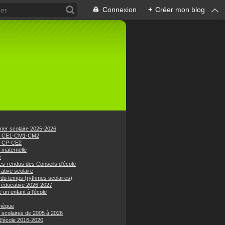
Connexion
+
Créer mon blog
rier scolaire 2025-2026
e CE1-CM1-CM2
e CP-CE2
 maternelle
e
s-rendus des Conseils d'école
ative scolaire
 du temps (rythmes scolaires)
 éducative 2026-2027
e un enfant à l'école
hèque
 scolaires de 2005 à 2026
 d'école 2016-2020