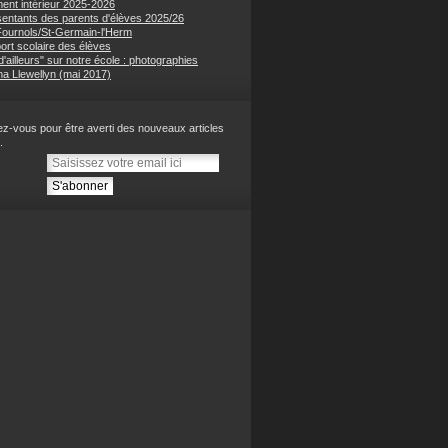
ent intérieur 2025-2026
entants des parents d'élèves 2025/26
 Fournols/St-Germain-l'Herm
ort scolaire des élèves
'ailleurs" sur notre école : photographies
na Llewellyn (mai 2017)
z-vous pour être averti des nouveaux articles
.