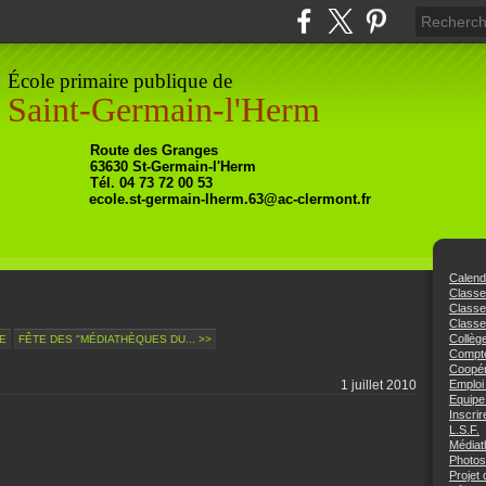
École primaire publique de
Saint-Germain-l'Herm
Ro
ute
des Granges
63630
St-Germain-l'Herm
Tél. 04 73 72 00 53
ecole.st-germain-lherm.63@ac-clermont.fr
Calend
Class
Class
Classe
Collèg
E
FÊTE DES "MÉDIATHÈQUES DU... >>
Compte
Coopér
1 juillet 2010
Emploi
Equipe
Inscrir
L.S.F.
Médiat
Photos
Projet