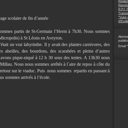
Règlem
Représ
R.P.I.
Transp
"Vues d
age scolaire de fin d’année
d'Eveli
 sommes partis de St-Germain l’Herm à 7h30. Nous sommes
Abonne
 (Micropolis) à St Léons en Aveyron.
publiés
c’était un vrai labyrinthe. Il y avait des plantes carnivores, des
Email
s abeilles, des bourdons, des scarabées et pleins d’autres
 avons pique-niqué à 12 h 30 sous des tentes. A 13h30 nous
Millau. Nous nous sommes arrêtés à l`aire de repos à côte du
retour sur le viaduc. Puis
nous sommes
repartis en passant à
us sommes arrivés à l’école.