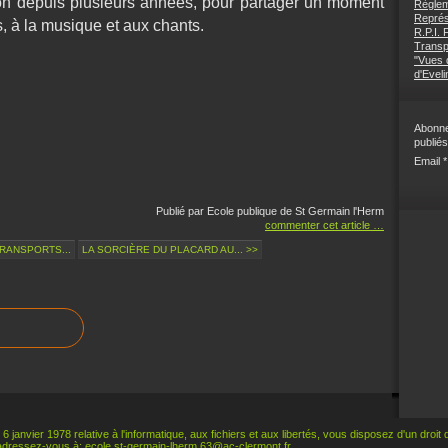
tion depuis plusieurs années, pour partager un moment
Règlem
Représ
, à la musique et aux chants.
R.P.I.
Transp
"Vues d
d'Eveli
Abonne
publiés
Email
Publié par Ecole publique de St Germain l'Herm
commenter cet article
…
TRANSPORTS...
LA SORCIÈRE DU PLACARD AU... >>
 6 janvier 1978 relative à l'informatique, aux fichiers et aux libertés, vous disposez d'un droit
adressez-vous à:
ecole.st-germain-lherm.63@ac-clermont.fr