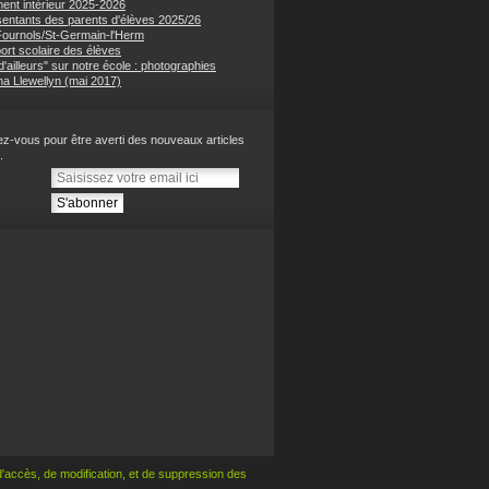
ent intérieur 2025-2026
entants des parents d'élèves 2025/26
 Fournols/St-Germain-l'Herm
ort scolaire des élèves
'ailleurs" sur notre école : photographies
na Llewellyn (mai 2017)
z-vous pour être averti des nouveaux articles
.
 d'accès, de modification,
et de suppression des