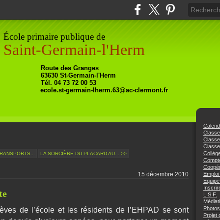
École primaire publique de
Saint-Germain-l'Herm
Ro
ute
des Granges
63630
St-Germain-l'Herm
Tél. 04 73 72 00 53
ecole.st-germain-lherm.63@ac-clermont.fr
Calend
Class
Class
Classe
Collèg
TRANSPORTS...
LA SORCIÈRE DU PLACARD AU... >>
Compte
Coopér
15 décembre 2010
Emploi
Equipe
Inscrir
te
L.S.F.
Médiat
Photos
èves de l’école et les résidents de l’EHPAD se sont
Projet