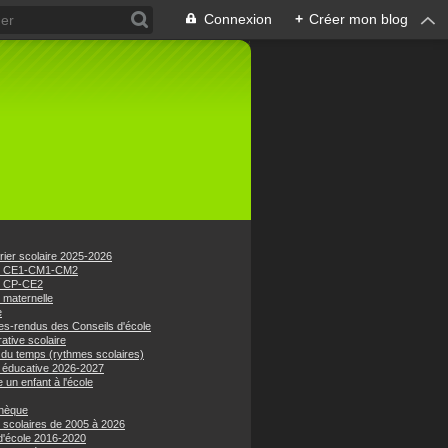
Connexion
+
Créer mon blog
rier scolaire 2025-2026
e CE1-CM1-CM2
e CP-CE2
 maternelle
e
s-rendus des Conseils d'école
ative scolaire
 du temps (rythmes scolaires)
 éducative 2026-2027
e un enfant à l'école
hèque
 scolaires de 2005 à 2026
 d'école 2016-2020