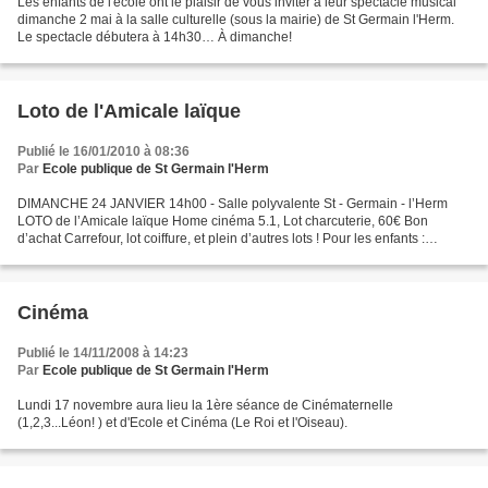
Les enfants de l'école ont le plaisir de vous inviter à leur spectacle musical
dimanche 2 mai à la salle culturelle (sous la mairie) de St Germain l'Herm.
Le spectacle débutera à 14h30… À dimanche!
Loto de l'Amicale laïque
Publié le 16/01/2010 à 08:36
Par
Ecole publique de St Germain l'Herm
DIMANCHE 24 JANVIER 14h00 - Salle polyvalente St - Germain - l’Herm
LOTO de l’Amicale laïque Home cinéma 5.1, Lot charcuterie, 60€ Bon
d’achat Carrefour, lot coiffure, et plein d’autres lots ! Pour les enfants :
Cluedo DVD interactif, Totaly spices DVD...
Cinéma
Publié le 14/11/2008 à 14:23
Par
Ecole publique de St Germain l'Herm
Lundi 17 novembre aura lieu la 1ère séance de Cinématernelle
(1,2,3...Léon! ) et d'Ecole et Cinéma (Le Roi et l'Oiseau).