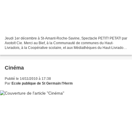
Jeudi 1er décembre à St-Amant-Roche-Savine, Spectacle PETIT! PETAT! par
Axotolt Cie. Merci au Bief, à la Communauté de communes du Haut-
Livradois, à la Coopérative scolaire, et aux Médiathèques du Haut-Livradois.
AUTRES PHOTOS DU SPECTACLE
Cinéma
Publié le 14/11/2010 à 17:38
Par
Ecole publique de St Germain l'Herm