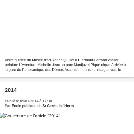
Visite guidée du Musée d'art Roger Quilliot à Clermont-Ferrand Atelier
peinture L'Aventure Michelin Jeux au parc Montjuzet Pique nique Arrivée à
la gare du Panoramique des Dômes Ascension dans les nuages vers le
sommet du Puy de Dôme (6°C)
2014
Publié le 05/01/2014 à 17:30
Par
Ecole publique de St Germain l'Herm